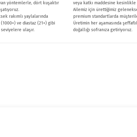
yan yöntemlerle, dört kuşaktır
veya katkı maddesine kesinlikle
aşatıyoruz.
Ailemiz için ürettiğimiz geleneks
sek rakımlı yaylalarında
premium standartlarda müşteril
 (1000+) ve diastaz (21+) gibi
Üretimin her aşamasında şeffaflık 
 seviyelere ulaşır.
doğallığı sofranıza getiriyoruz.
Ürünleri görmek için aramaya başlayın