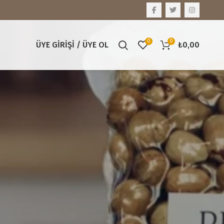
0
0
ÜYE GIRIŞI / ÜYE OL
₺
0,00