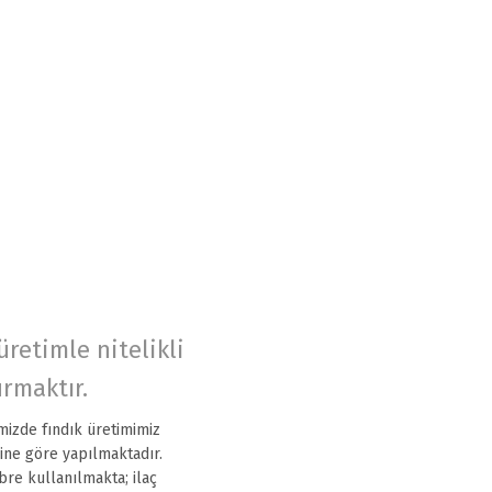
üretimle nitelikli
urmaktır.
mizde fındık üretimimiz
ne göre yapılmaktadır.
re kullanılmakta; ilaç