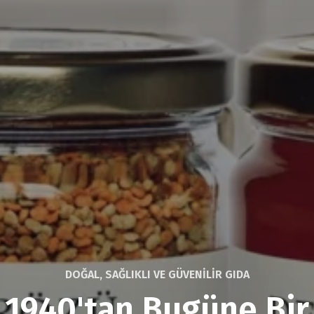
DOĞAL, SAĞLIKLI VE GÜVENİLİR GIDA
1940'tan Bugüne Bir