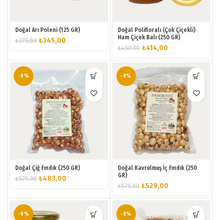
Doğal Arı Poleni (125 GR)
Doğal Polifloralı (Çok Çiçekli)
Ham Çiçek Balı (250 GR)
Orijinal
Şu
₺
345,00
₺
375,00
Orijinal
Şu
₺
414,00
₺
450,00
fiyat:
andaki
fiyat:
andaki
₺375,00.
fiyat:
₺450,00.
fiyat:
₺345,00.
₺414,00.
-8%
-8%
Doğal Çiğ Fındık (250 GR)
Doğal Kavrulmuş İç Fındık (250
GR)
Orijinal
Şu
₺
483,00
₺
525,00
Orijinal
Şu
₺
529,00
₺
575,00
fiyat:
andaki
fiyat:
andaki
₺525,00.
fiyat:
₺575,00.
fiyat:
₺483,00.
₺529,00.
-8%
-8%