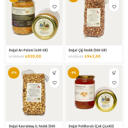
Doğal Arı Poleni (400 GR)
Doğal Çiğ Fındık (500 GR)
Orijinal
Şu
Orijinal
Şu
₺
920,00
₺
943,00
₺
1.000,00
₺
1.025,00
fiyat:
andaki
fiyat:
andaki
₺1.000,00.
fiyat:
₺1.025,00.
fiyat:
₺920,00.
₺943,00.
-8%
-8%
Doğal Kavrulmuş İç Fındık (500
Doğal Polifloralı (Çok Çiçekli)