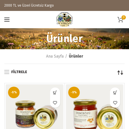
2000 TL ve Üzeri Ücretsiz Kargo
0
Ürünler
Ana Sayfa
Ürünler
FILTRELE
-8%
-8%