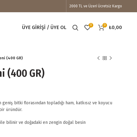
2000 TL ve Üzeri Ücretsiz Kargo
0
0
ÜYE GIRIŞI / ÜYE OL
₺
0,00
eni (400 GR)
ni (400 GR)
aki
 geniş bitki florasından topladığı ham, katkısız ve koyucu
t:
ir üründür.
0,00.
 ile bilinir ve doğadaki en zengin doğal besin