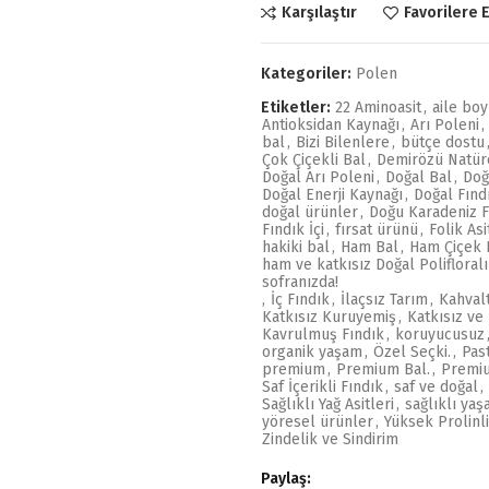
Karşılaştır
Favorilere 
Kategoriler:
Polen
Etiketler:
22 Aminoasit
,
aile boy
Antioksidan Kaynağı
,
Arı Poleni
,
bal
,
Bizi Bilenlere
,
bütçe dostu
Çok Çiçekli Bal
,
Demirözü Natür
Doğal Arı Poleni
,
Doğal Bal
,
Doğ
Doğal Enerji Kaynağı
,
Doğal Fınd
doğal ürünler
,
Doğu Karadeniz F
Fındık İçi
,
fırsat ürünü
,
Folik Asi
hakiki bal
,
Ham Bal
,
Ham Çiçek 
ham ve katkısız Doğal Polifloralı
sofranızda!
,
İç Fındık
,
İlaçsız Tarım
,
Kahvalt
Katkısız Kuruyemiş
,
Katkısız v
Kavrulmuş Fındık
,
koruyucusuz
organik yaşam
,
Özel Seçki.
,
Pas
premium
,
Premium Bal.
,
Premiu
Saf İçerikli Fındık
,
saf ve doğal
,
Sağlıklı Yağ Asitleri
,
sağlıklı ya
yöresel ürünler
,
Yüksek Prolinli
Zindelik ve Sindirim
Paylaş