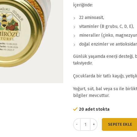
İçeriğinde:
22 aminoasit,
vitaminler (B grubu, C, D, E),
mineraller (çinko, magnezyum
doğal enzimler ve antioksidan
Günlük yaşamda enerji desteği, ba
takviyedir.
Çocuklarda bir tatlı kaşığı, yeti
Yoğurt, süt, bal veya su ile birli
bilgiler mevcuttur.
20 adet stokta
Doğal Arı Poleni (400 GR) adet
SEPETE EKLE