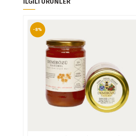
İLGILI ÜRÜNLER
-8%