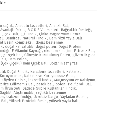
Ekle
u sağlık
,
Anadolu Lezzetleri
,
Analizli Bal
,
Avantajlı Paket
,
B C D E Vitaminleri
,
Bağışıklık Desteği
,
,
Çiçek Balı
,
Çiğ Fındık
,
Çinko Magnezyum Demir
,
el
,
Demirözü Natürel Fındık
,
Demirözü Yayla Balı
,
al Besin Kompleksi.
,
doğal beslenme
,
ık
,
doğal kahvaltılık
,
doğal polen
,
Doğal Protein
,
ındığı
,
E Vitamini Kaynağı
,
ekonomik seçim
,
Filtresiz Bal
,
t
,
gerçek bal
,
Güneşte Kurutulmuş Polen
,
güvenilir gıda
,
Balı
,
Ham Polen
,
 (Çok Çiçekli) Ham Çiçek Balı. Doğanın saf şifası
ılık Doğal Fındık
,
karadeniz lezzetleri
,
katkısız
,
e Koruyucusuz
,
Katkısız ve Koruyucusuz Gıda
,
,
Köyden Gelsin
,
lezzetli fındık
,
Magnezyum ve Kalsiyum
,
törize Edilmemiş Bal
,
petek bal
,
polen
,
Polifloralı Bal
,
m Ürün Seti
,
Sadece Gübre Kullanılan Fındık
,
Sağlıklı Atıştırmalık
,
sağlıklı beslenme
,
şam
,
trabzon fındığı
,
Ücretsiz Kargo
,
Yayladan Gelsin
,
 Bal
,
Yüksek Proteinli Besin
,
yüksek yayla balı
,