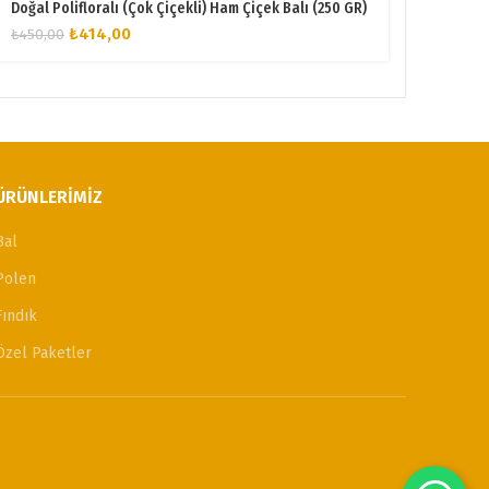
Doğal Polifloralı (Çok Çiçekli) Ham Çiçek Balı (250 GR)
Orijinal
Şu
₺
414,00
₺
450,00
fiyat:
andaki
₺450,00.
fiyat:
₺414,00.
ÜRÜNLERIMIZ
Bal
Polen
Fındık
Özel Paketler