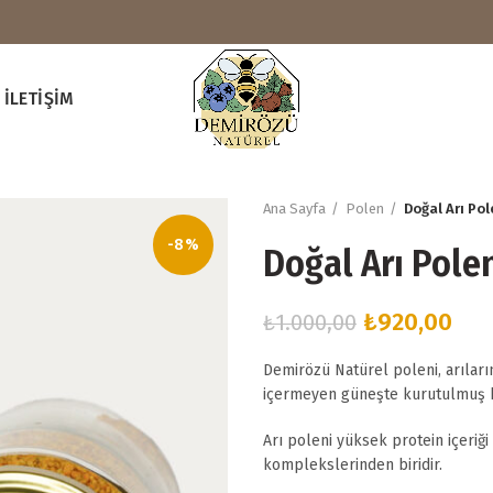
İLETIŞIM
Ana Sayfa
Polen
Doğal Arı Pol
-8%
Doğal Arı Pole
Orijinal
Şu
₺
920,00
₺
1.000,00
fiyat:
and
Demirözü Natürel poleni, arıların
₺1.000,00.
fiya
içermeyen güneşte kurutulmuş b
₺92
Arı poleni yüksek protein içeriği
komplekslerinden biridir.