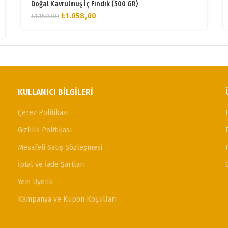
Doğal Kavrulmuş İç Fındık (500 GR)
Orijinal
Şu
₺
1.058,00
₺
1.150,00
fiyat:
andaki
₺1.150,00.
fiyat:
₺1.058,00.
KULLANICI BILGILERI
Çerez Politikası
Gizlilik Politikası
Mesafeli Satış Sözleşmesi
İptal ve İade Şartları
Yeni Üyelik
Kampanya ve Kupon Koşulları