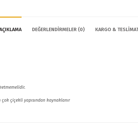
AÇIKLAMA
DEĞERLENDIRMELER (0)
KARGO & TESLIMA
üketmemelidir.
ün çok çiçekli yapısından kaynaklanır