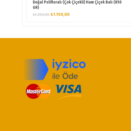
Doğal Polifloralı (Çok Çiçekli) Ham Çiçek Balı (850
GR)
Orijinal
Şu
₺
1.150,00
₺
1.250,00
fiyat:
andaki
₺1.250,00.
fiyat:
₺1.150,00.