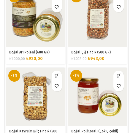
Doğal Arı Poleni (400 GR)
Doğal Çiğ Fındık (500 GR)
Orijinal
Şu
Orijinal
Şu
₺
920,00
₺
943,00
₺
1.000,00
₺
1.025,00
fiyat:
andaki
fiyat:
andaki
₺1.000,00.
fiyat:
₺1.025,00.
fiyat:
₺920,00.
₺943,00.
-8%
-8%
Doğal Kavrulmuş İç Fındık (500
Doğal Polifloralı (Çok Çiçekli)