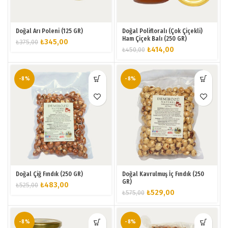
Doğal Arı Poleni (125 GR)
Doğal Polifloralı (Çok Çiçekli)
Ham Çiçek Balı (250 GR)
Orijinal
Şu
₺
345,00
₺
375,00
Orijinal
Şu
₺
414,00
₺
450,00
fiyat:
andaki
fiyat:
andaki
₺375,00.
fiyat:
₺450,00.
fiyat:
₺345,00.
₺414,00.
-8%
-8%
Doğal Çiğ Fındık (250 GR)
Doğal Kavrulmuş İç Fındık (250
GR)
Orijinal
Şu
₺
483,00
₺
525,00
Orijinal
Şu
₺
529,00
₺
575,00
fiyat:
andaki
fiyat:
andaki
₺525,00.
fiyat:
₺575,00.
fiyat:
₺483,00.
₺529,00.
-8%
-8%