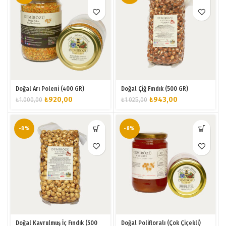
Doğal Arı Poleni (400 GR)
Doğal Çiğ Fındık (500 GR)
Orijinal
Şu
Orijinal
Şu
₺
920,00
₺
943,00
₺
1.000,00
₺
1.025,00
fiyat:
andaki
fiyat:
andaki
₺1.000,00.
fiyat:
₺1.025,00.
fiyat:
₺920,00.
₺943,00.
-8%
-8%
Doğal Kavrulmuş İç Fındık (500
Doğal Polifloralı (Çok Çiçekli)