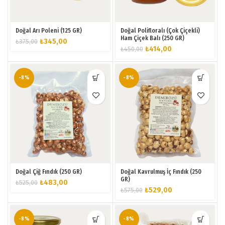
Doğal Arı Poleni (125 GR)
Doğal Polifloralı (Çok Çiçekli)
Ham Çiçek Balı (250 GR)
Orijinal
Şu
₺
345,00
₺
375,00
Orijinal
Şu
₺
414,00
₺
450,00
fiyat:
andaki
fiyat:
andaki
₺375,00.
fiyat:
₺450,00.
fiyat:
₺345,00.
₺414,00.
-8%
-8%
Doğal Çiğ Fındık (250 GR)
Doğal Kavrulmuş İç Fındık (250
GR)
Orijinal
Şu
₺
483,00
₺
525,00
Orijinal
Şu
₺
529,00
₺
575,00
fiyat:
andaki
fiyat:
andaki
₺525,00.
fiyat:
₺575,00.
fiyat:
₺483,00.
₺529,00.
-8%
-8%