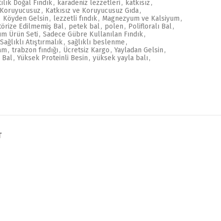
ılık Doğal Fındık
,
karadeniz lezzetleri
,
katkısız
,
e Koruyucusuz
,
Katkısız ve Koruyucusuz Gıda
,
,
Köyden Gelsin
,
lezzetli fındık
,
Magnezyum ve Kalsiyum
,
törize Edilmemiş Bal
,
petek bal
,
polen
,
Polifloralı Bal
,
m Ürün Seti
,
Sadece Gübre Kullanılan Fındık
,
Sağlıklı Atıştırmalık
,
sağlıklı beslenme
,
şam
,
trabzon fındığı
,
Ücretsiz Kargo
,
Yayladan Gelsin
,
 Bal
,
Yüksek Proteinli Besin
,
yüksek yayla balı
,
T