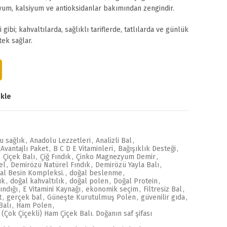
zyum, kalsiyum ve antioksidanlar bakımından zengindir.
 gibi; kahvaltılarda, sağlıklı tariflerde, tatlılarda ve günlük
ek sağlar.
GR) adet
Ekle
u sağlık
,
Anadolu Lezzetleri
,
Analizli Bal
,
Avantajlı Paket
,
B C D E Vitaminleri
,
Bağışıklık Desteği
,
,
Çiçek Balı
,
Çiğ Fındık
,
Çinko Magnezyum Demir
,
el
,
Demirözü Natürel Fındık
,
Demirözü Yayla Balı
,
al Besin Kompleksi.
,
doğal beslenme
,
ık
,
doğal kahvaltılık
,
doğal polen
,
Doğal Protein
,
ındığı
,
E Vitamini Kaynağı
,
ekonomik seçim
,
Filtresiz Bal
,
t
,
gerçek bal
,
Güneşte Kurutulmuş Polen
,
güvenilir gıda
,
Balı
,
Ham Polen
,
 (Çok Çiçekli) Ham Çiçek Balı. Doğanın saf şifası