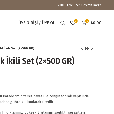
2000 TL ve Üzeri Ücretsiz Kargo
0
0
ÜYE GIRIŞI / ÜYE OL
₺
0,00
ık İkili Set (2×500 GR)
k İkili Set (2×500 GR)
daki
at:
.783,50.
u Karadeniz’in temiz havası ve zengin toprak yapısında
adece gübre kullanılarak üretilir.
n fındıklarımız; yüksek E vitamini, sağlıklı yağ asitleri,