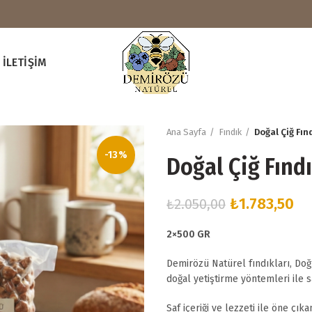
İLETIŞIM
Ana Sayfa
Fındık
Doğal Çiğ Fınd
-13%
Doğal Çiğ Fındı
Orijinal
Şu
₺
1.783,50
₺
2.050,00
fiyat:
an
2×500 GR
₺2.050,00.
fiy
₺1
Demirözü Natürel fındıkları, Doğ
doğal yetiştirme yöntemleri ile s
Saf içeriği ve lezzeti ile öne çıka