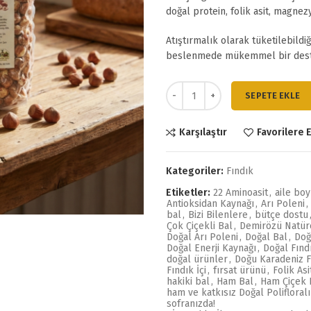
doğal protein, folik asit, magne
Atıştırmalık olarak tüketilebildiği
beslenmede mükemmel bir dest
Doğal Çiğ Fındık İkili Set (2x500 
SEPETE EKLE
Karşılaştır
Favorilere 
Kategoriler:
Fındık
Etiketler:
22 Aminoasit
,
aile boy
Antioksidan Kaynağı
,
Arı Poleni
,
bal
,
Bizi Bilenlere
,
bütçe dostu
Çok Çiçekli Bal
,
Demirözü Natür
Doğal Arı Poleni
,
Doğal Bal
,
Doğ
Doğal Enerji Kaynağı
,
Doğal Fınd
doğal ürünler
,
Doğu Karadeniz F
Fındık İçi
,
fırsat ürünü
,
Folik Asi
hakiki bal
,
Ham Bal
,
Ham Çiçek 
ham ve katkısız Doğal Polifloralı
sofranızda!