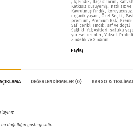
,
İç Fındık
,
İlaçsız Tarım
,
Kahvalt
Katkısız Kuruyemiş
,
Katkısız v
Kavrulmuş Fındık
,
koruyucusuz
organik yaşam
,
Özel Seçki.
,
Pas
premium
,
Premium Bal.
,
Premiu
Saf İçerikli Fındık
,
saf ve doğal
,
Sağlıklı Yağ Asitleri
,
sağlıklı ya
yöresel ürünler
,
Yüksek Prolinli
Zindelik ve Sindirim
Paylaş
AÇIKLAMA
DEĞERLENDIRMELER (0)
KARGO & TESLIMA
layınız.
bu doğallığın göstergesidir.