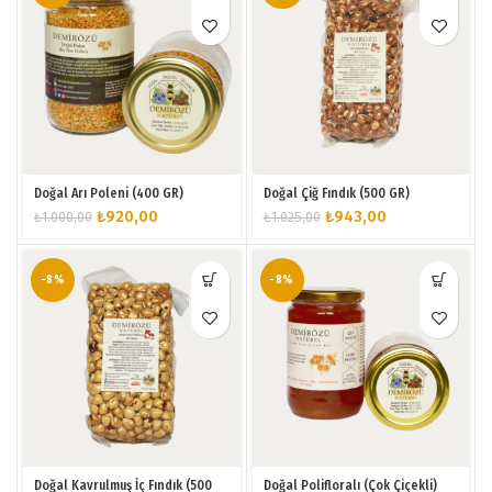
Doğal Arı Poleni (400 GR)
Doğal Çiğ Fındık (500 GR)
Orijinal
Şu
Orijinal
Şu
₺
920,00
₺
943,00
₺
1.000,00
₺
1.025,00
fiyat:
andaki
fiyat:
andaki
₺1.000,00.
fiyat:
₺1.025,00.
fiyat:
₺920,00.
₺943,00.
-8%
-8%
Doğal Kavrulmuş İç Fındık (500
Doğal Polifloralı (Çok Çiçekli)