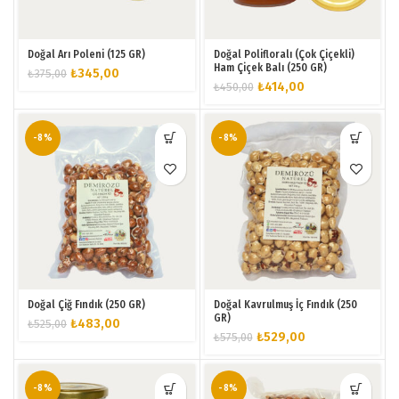
Doğal Arı Poleni (125 GR)
Doğal Polifloralı (Çok Çiçekli)
Ham Çiçek Balı (250 GR)
Orijinal
Şu
₺
345,00
₺
375,00
Orijinal
Şu
₺
414,00
₺
450,00
fiyat:
andaki
fiyat:
andaki
₺375,00.
fiyat:
₺450,00.
fiyat:
₺345,00.
₺414,00.
-8%
-8%
Doğal Çiğ Fındık (250 GR)
Doğal Kavrulmuş İç Fındık (250
GR)
Orijinal
Şu
₺
483,00
₺
525,00
Orijinal
Şu
₺
529,00
₺
575,00
fiyat:
andaki
fiyat:
andaki
₺525,00.
fiyat:
₺575,00.
fiyat:
₺483,00.
₺529,00.
-8%
-8%