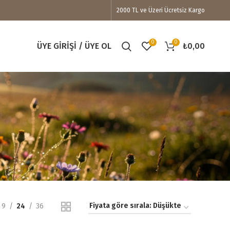
2000 TL ve Üzeri Ücretsiz Kargo
0
0
ÜYE GIRIŞI / ÜYE OL
₺
0,00
9
24
36