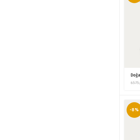
Doğa
₺
575
-8%