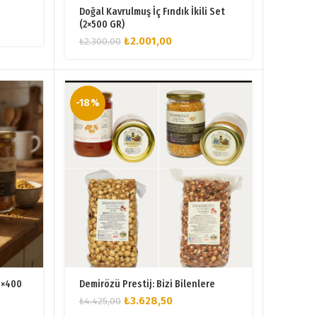
Doğal Kavrulmuş İç Fındık İkili Set
(2×500 GR)
Orijinal
Şu
₺
2.001,00
₺
2.300,00
fiyat:
andaki
₺2.300,00.
fiyat:
0.
₺2.001,00.
-18%
(4×400
Demirözü Prestij: Bizi Bilenlere
Orijinal
Şu
₺
3.628,50
₺
4.425,00
fiyat:
andaki