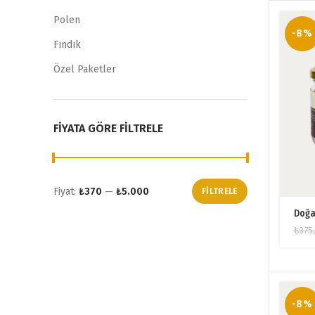
Polen
-8%
Fındık
Özel Paketler
FIYATA GÖRE FILTRELE
Fiyat:
₺370
—
₺5.000
FILTRELE
En
En
Doğal
düşük
yüksek
fiyat
fiyat
₺
375
-8%