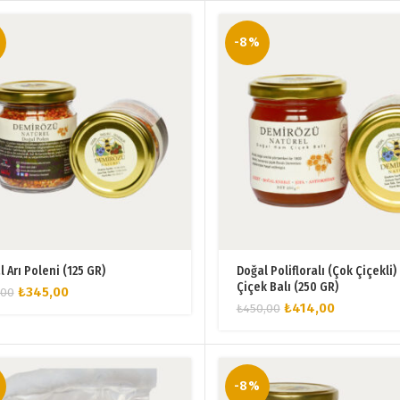
-8%
 Arı Poleni (125 GR)
Doğal Polifloralı (Çok Çiçekli
Çiçek Balı (250 GR)
Orijinal
Şu
₺
345,00
,00
Orijinal
Şu
fiyat:
andaki
₺
414,00
₺
450,00
fiyat:
andaki
₺375,00.
fiyat:
₺450,00.
fiyat:
₺345,00.
₺414,00.
-8%