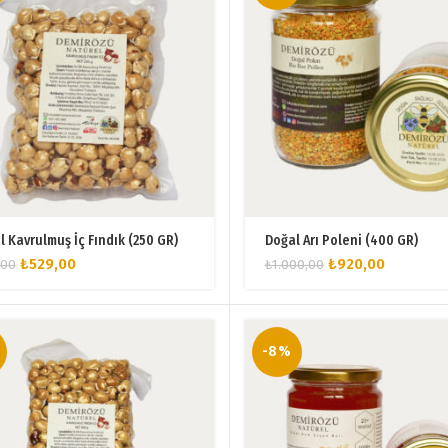
l Kavrulmuş İç Fındık (250 GR)
Doğal Arı Poleni (400 GR)
Orijinal
Şu
Orijinal
Şu
₺
529,00
₺
920,00
,00
₺
1.000,00
fiyat:
andaki
fiyat:
andaki
₺575,00.
fiyat:
₺1.000,00.
fiyat:
₺529,00.
₺920,00.
-8%