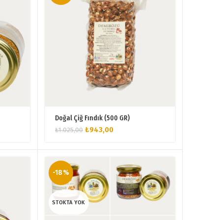
Doğal Çiğ Fındık (500 GR)
Orijinal
Şu
₺
943,00
₺
1.025,00
fiyat:
andaki
₺1.025,00.
fiyat:
₺943,00.
-18%
STOKTA YOK