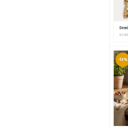
Demi
₺
1.8
-13%