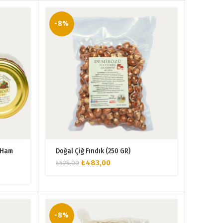
-8%
) Ham
Doğal Çiğ Fındık (250 GR)
Orijinal
Şu
₺
483,00
₺
525,00
fiyat:
andaki
₺525,00.
fiyat:
₺483,00.
-8%