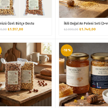
rözü Özel: Bütçe Dostu
İkili Doğal Arı Poleni Seti (2×
Orijinal
Şu
Orijinal
Şu
₺
1.517,00
₺
1.740,00
50,00
₺
2.000,00
fiyat:
andaki
fiyat:
andaki
₺1.850,00.
fiyat:
₺2.000,00.
fiyat:
₺1.517,00.
₺1.740,0
-18%