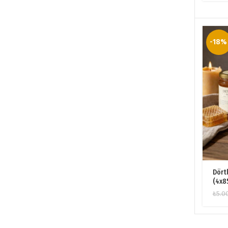
-18%
Dört
(4x8
₺
5.0