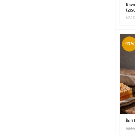
Kavr
(2x5
₺
2.17
-13%
İkili
₺
2.5