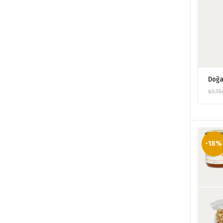
Doğa
₺
1.1
-18%