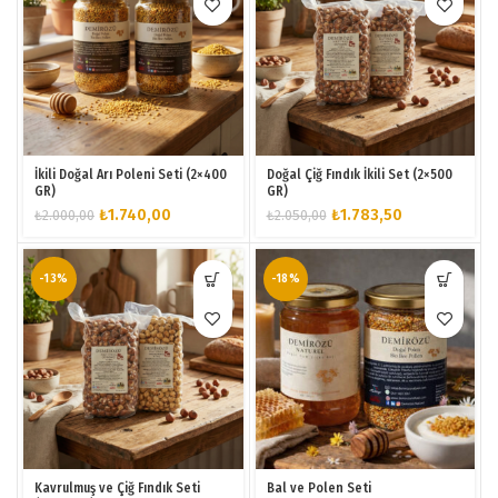
İkili Doğal Arı Poleni Seti (2×400
Doğal Çiğ Fındık İkili Set (2×500
GR)
GR)
Orijinal
Şu
Orijinal
Şu
₺
1.740,00
₺
1.783,50
₺
2.000,00
₺
2.050,00
fiyat:
andaki
fiyat:
andaki
₺2.000,00.
fiyat:
₺2.050,00.
fiyat:
₺1.740,00.
₺1.783,50.
-13%
-18%
Kavrulmuş ve Çiğ Fındık Seti
Bal ve Polen Seti