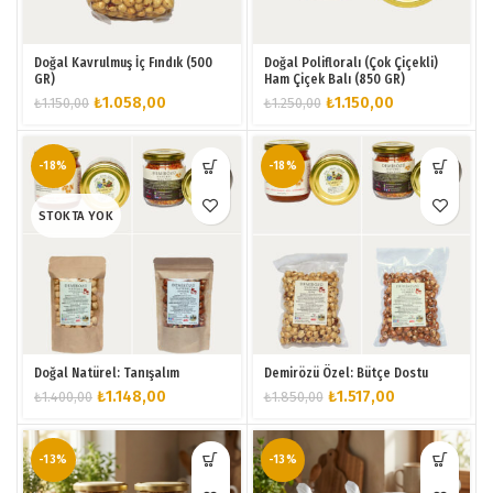
Doğal Kavrulmuş İç Fındık (500
Doğal Polifloralı (Çok Çiçekli)
GR)
Ham Çiçek Balı (850 GR)
Orijinal
Şu
Orijinal
Şu
₺
1.058,00
₺
1.150,00
₺
1.150,00
₺
1.250,00
fiyat:
andaki
fiyat:
andaki
₺1.150,00.
fiyat:
₺1.250,00.
fiyat:
₺1.058,00.
₺1.150,00.
-18%
-18%
STOKTA YOK
Doğal Natürel: Tanışalım
Demirözü Özel: Bütçe Dostu
Orijinal
Şu
Orijinal
Şu
₺
1.148,00
₺
1.517,00
₺
1.400,00
₺
1.850,00
fiyat:
andaki
fiyat:
andaki
₺1.400,00.
fiyat:
₺1.850,00.
fiyat:
₺1.148,00.
₺1.517,00.
-13%
-13%