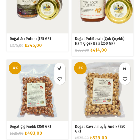
Doğal Arı Poleni (125 GR)
Doğal Polifloralı (Çok Çiçekli)
Ham Çiçek Balı (250 GR)
Orijinal
Şu
₺
345,00
₺
375,00
Orijinal
Şu
₺
414,00
₺
450,00
fiyat:
andaki
fiyat:
andaki
₺375,00.
fiyat:
₺450,00.
fiyat:
₺345,00.
₺414,00.
-8%
-8%
Doğal Çiğ Fındık (250 GR)
Doğal Kavrulmuş İç Fındık (250
GR)
Orijinal
Şu
₺
483,00
₺
525,00
Orijinal
Şu
₺
529,00
₺
575,00
fiyat:
andaki