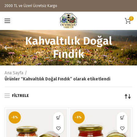
2000 TL ve Üzeri Ücretsiz Kargo
0
Kahvaltılık Doğal
Fındık
Ana Sayfa
Ürünler “Kahvaltılık Doğal Fındık” olarak etiketlendi
FILTRELE
-8%
-8%