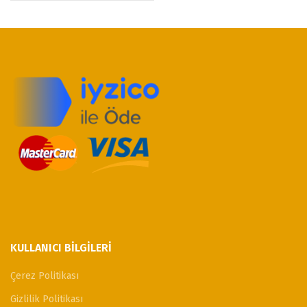
₺5.000,00.
fiyat:
₺4.100,00.
KULLANICI BILGILERI
Çerez Politikası
Gizlilik Politikası