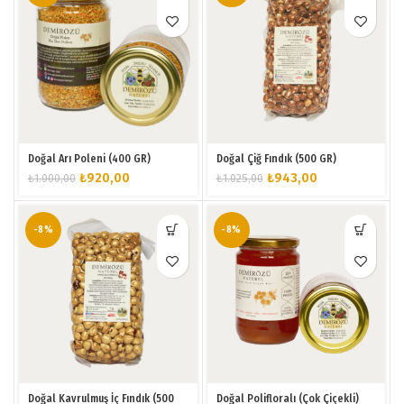
Doğal Arı Poleni (400 GR)
Doğal Çiğ Fındık (500 GR)
Orijinal
Şu
Orijinal
Şu
₺
920,00
₺
943,00
₺
1.000,00
₺
1.025,00
fiyat:
andaki
fiyat:
andaki
₺1.000,00.
fiyat:
₺1.025,00.
fiyat:
₺920,00.
₺943,00.
-8%
-8%
Doğal Kavrulmuş İç Fındık (500
Doğal Polifloralı (Çok Çiçekli)