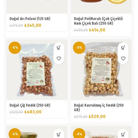
Doğal Arı Poleni (125 GR)
Doğal Polifloralı (Çok Çiçekli)
Ham Çiçek Balı (250 GR)
Orijinal
Şu
₺
345,00
₺
375,00
Orijinal
Şu
₺
414,00
₺
450,00
fiyat:
andaki
fiyat:
andaki
₺375,00.
fiyat:
₺450,00.
fiyat:
₺345,00.
₺414,00.
-8%
-8%
Doğal Çiğ Fındık (250 GR)
Doğal Kavrulmuş İç Fındık (250
GR)
Orijinal
Şu
₺
483,00
₺
525,00
Orijinal
Şu
₺
529,00
₺
575,00
fiyat:
andaki
fiyat:
andaki
₺525,00.
fiyat:
₺575,00.
fiyat:
₺483,00.
₺529,00.
-8%
-8%