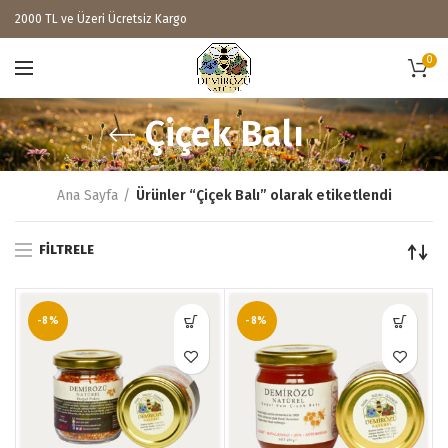
2000 TL ve Üzeri Ücretsiz Kargo
0
Çiçek Balı
Ana Sayfa
Ürünler “Çiçek Balı” olarak etiketlendi
FILTRELE
-8%
-8%