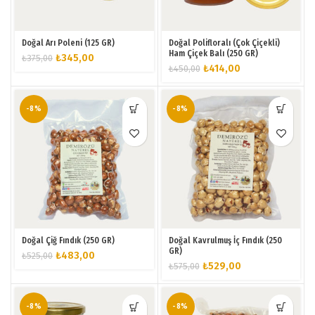
Doğal Arı Poleni (125 GR)
Doğal Polifloralı (Çok Çiçekli)
Ham Çiçek Balı (250 GR)
Orijinal
Şu
₺
345,00
₺
375,00
Orijinal
Şu
₺
414,00
₺
450,00
fiyat:
andaki
fiyat:
andaki
₺375,00.
fiyat:
₺450,00.
fiyat:
₺345,00.
₺414,00.
-8%
-8%
Doğal Çiğ Fındık (250 GR)
Doğal Kavrulmuş İç Fındık (250
GR)
Orijinal
Şu
₺
483,00
₺
525,00
Orijinal
Şu
₺
529,00
₺
575,00
fiyat:
andaki
fiyat:
andaki
₺525,00.
fiyat:
₺575,00.
fiyat:
₺483,00.
₺529,00.
-8%
-8%