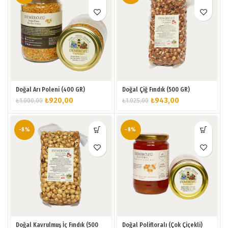
Doğal Arı Poleni (400 GR)
Doğal Çiğ Fındık (500 GR)
Orijinal
Şu
Orijinal
Şu
₺
920,00
₺
943,00
₺
1.000,00
₺
1.025,00
fiyat:
andaki
fiyat:
andaki
₺1.000,00.
fiyat:
₺1.025,00.
fiyat:
₺920,00.
₺943,00.
-8%
-8%
Doğal Kavrulmuş İç Fındık (500
Doğal Polifloralı (Çok Çiçekli)