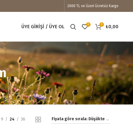
2000 TL ve Üzeri Ücretsiz Kargo
0
0
ÜYE GIRIŞI / ÜYE OL
₺
0,00
m
9
24
36