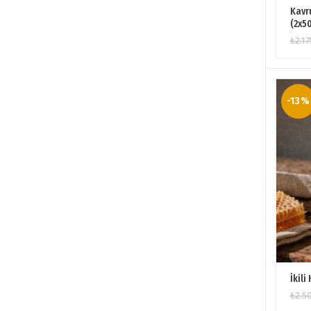
Kavr
(2x5
₺
2.17
-13%
İkili
₺
2.5