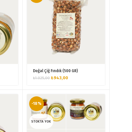
Doğal Çiğ Fındık (500 GR)
Orijinal
Şu
₺
943,00
₺
1.025,00
fiyat:
andaki
₺1.025,00.
fiyat:
₺943,00.
-18%
STOKTA YOK