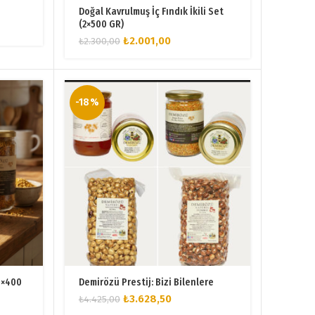
Doğal Kavrulmuş İç Fındık İkili Set
(2×500 GR)
Orijinal
Şu
₺
2.001,00
₺
2.300,00
fiyat:
andaki
₺2.300,00.
fiyat:
0.
₺2.001,00.
-18%
(4×400
Demirözü Prestij: Bizi Bilenlere
Orijinal
Şu
₺
3.628,50
₺
4.425,00
fiyat:
andaki