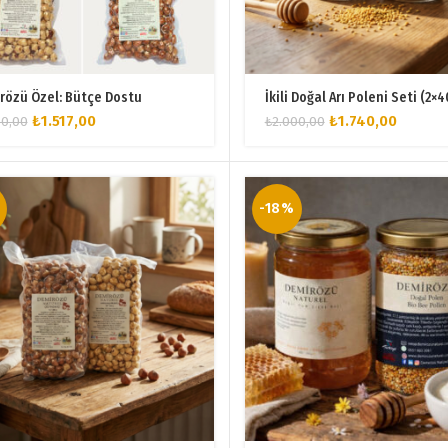
rözü Özel: Bütçe Dostu
İkili Doğal Arı Poleni Seti (2×
Orijinal
Şu
Orijinal
Şu
₺
1.517,00
₺
1.740,00
50,00
₺
2.000,00
fiyat:
andaki
fiyat:
andaki
₺1.850,00.
fiyat:
₺2.000,00.
fiyat:
₺1.517,00.
₺1.740,0
-18%