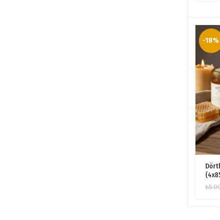
-18%
Dört
(4x8
₺
5.0