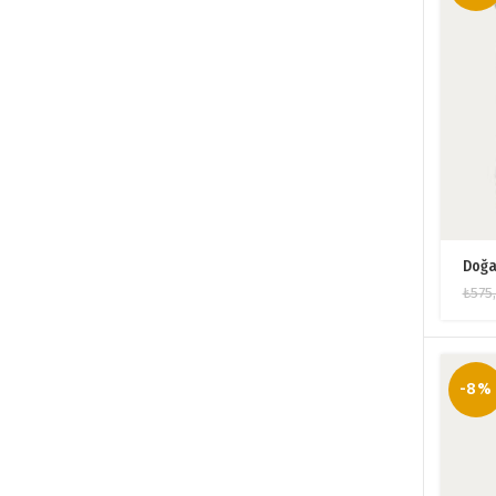
Doğa
₺
575
-8%