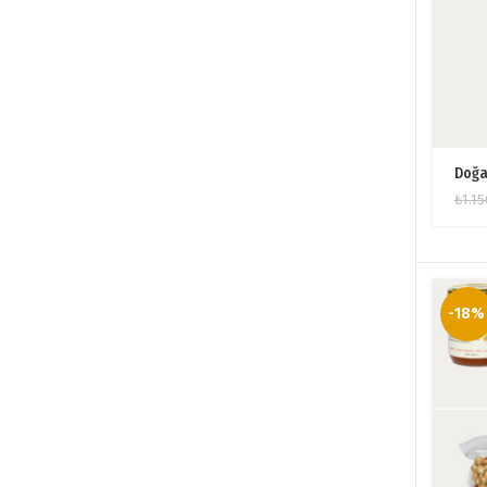
Doğa
₺
1.1
-18%