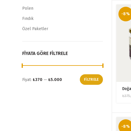
Polen
-8%
Fındık
Özel Paketler
FIYATA GÖRE FILTRELE
Fiyat:
₺370
—
₺5.000
FILTRELE
En
En
Doğal
düşük
yüksek
fiyat
fiyat
₺
375
-8%