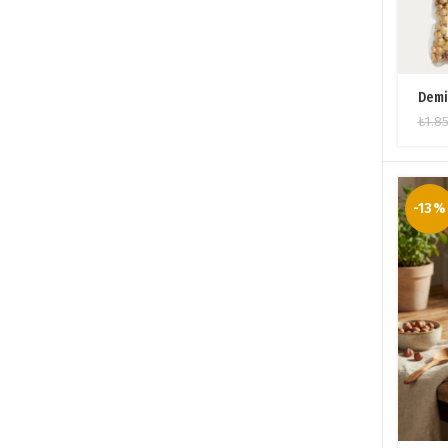
Demi
₺
1.8
-13%