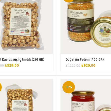
l Kavrulmuş İç Fındık (250 GR)
Doğal Arı Poleni (400 GR)
Orijinal
Şu
Orijinal
Şu
₺
529,00
₺
920,00
,00
₺
1.000,00
fiyat:
andaki
fiyat:
andaki
₺575,00.
fiyat:
₺1.000,00.
fiyat:
₺529,00.
₺920,00.
-8%