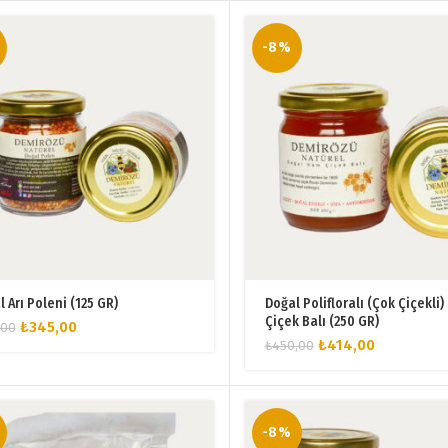
-8%
 Arı Poleni (125 GR)
Doğal Polifloralı (Çok Çiçekli
Çiçek Balı (250 GR)
Orijinal
Şu
₺
345,00
,00
Orijinal
Şu
fiyat:
andaki
₺
414,00
₺
450,00
fiyat:
andaki
₺375,00.
fiyat:
₺450,00.
fiyat:
₺345,00.
₺414,00.
-8%