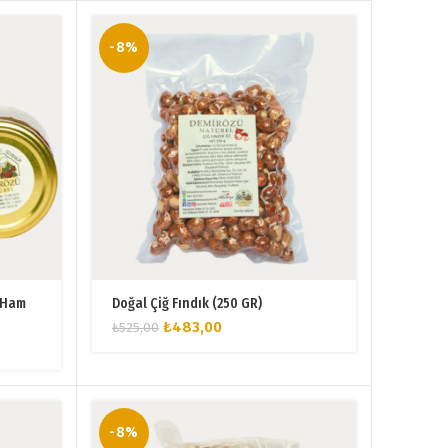
-8%
) Ham
Doğal Çiğ Fındık (250 GR)
Orijinal
Şu
₺
483,00
₺
525,00
fiyat:
andaki
₺525,00.
fiyat:
₺483,00.
-8%