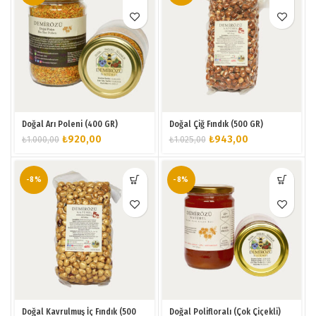
Doğal Arı Poleni (400 GR)
Doğal Çiğ Fındık (500 GR)
Orijinal
Şu
Orijinal
Şu
₺
920,00
₺
943,00
₺
1.000,00
₺
1.025,00
fiyat:
andaki
fiyat:
andaki
₺1.000,00.
fiyat:
₺1.025,00.
fiyat:
₺920,00.
₺943,00.
-8%
-8%
Doğal Kavrulmuş İç Fındık (500
Doğal Polifloralı (Çok Çiçekli)