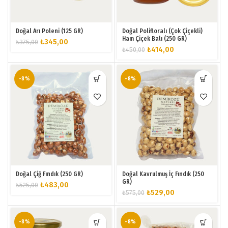
Doğal Arı Poleni (125 GR)
Doğal Polifloralı (Çok Çiçekli)
Ham Çiçek Balı (250 GR)
Orijinal
Şu
₺
345,00
₺
375,00
Orijinal
Şu
₺
414,00
₺
450,00
fiyat:
andaki
fiyat:
andaki
₺375,00.
fiyat:
₺450,00.
fiyat:
₺345,00.
₺414,00.
-8%
-8%
Doğal Çiğ Fındık (250 GR)
Doğal Kavrulmuş İç Fındık (250
GR)
Orijinal
Şu
₺
483,00
₺
525,00
Orijinal
Şu
₺
529,00
₺
575,00
fiyat:
andaki
fiyat:
andaki
₺525,00.
fiyat:
₺575,00.
fiyat:
₺483,00.
₺529,00.
-8%
-8%