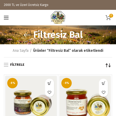
2000 TL ve Üzeri Ücretsiz Kargo
0
Filtresiz Bal
Ana Sayfa
Ürünler “Filtresiz Bal” olarak etiketlendi
FILTRELE
-8%
-8%