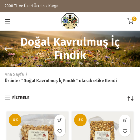
2000 TL ve Üzeri Ücretsiz Kargo
0
Doğal Kavrulmuş İç
Fındık
Ana Sayfa
Ürünler “Doğal Kavrulmuş İç Fındık” olarak etiketlendi
FILTRELE
-8%
-8%