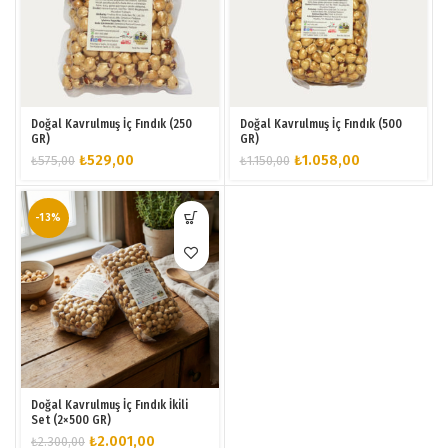
Doğal Kavrulmuş İç Fındık (250
Doğal Kavrulmuş İç Fındık (500
GR)
GR)
Orijinal
Şu
Orijinal
Şu
₺
529,00
₺
1.058,00
₺
575,00
₺
1.150,00
fiyat:
andaki
fiyat:
andaki
₺575,00.
fiyat:
₺1.150,00.
fiyat:
₺529,00.
₺1.058,00.
-13%
Doğal Kavrulmuş İç Fındık İkili
Set (2×500 GR)
Orijinal
Şu
₺
2.001,00
₺
2.300,00