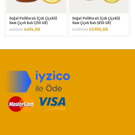
Doğal Polifloralı (Çok Çiçekli)
Doğal Polifloralı (Çok Çiçekli)
Ham Çiçek Balı (250 GR)
Ham Çiçek Balı (850 GR)
Orijinal
Şu
Orijinal
Şu
₺
414,00
₺
1.150,00
₺
450,00
₺
1.250,00
fiyat:
andaki
fiyat:
andaki
₺450,00.
fiyat:
₺1.250,00.
fiyat:
₺414,00.
₺1.150,00.